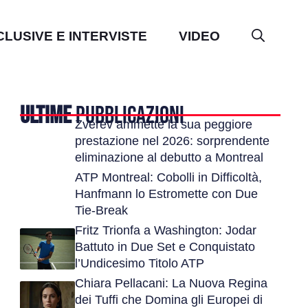
CLUSIVE E INTERVISTE
VIDEO
ULTIME
PUBBLICAZIONI
Zverev ammette la sua peggiore
prestazione nel 2026: sorprendente
eliminazione al debutto a Montreal
ATP Montreal: Cobolli in Difficoltà,
Hanfmann lo Estromette con Due
Tie-Break
Fritz Trionfa a Washington: Jodar
Battuto in Due Set e Conquistato
l’Undicesimo Titolo ATP
Chiara Pellacani: La Nuova Regina
dei Tuffi che Domina gli Europei di