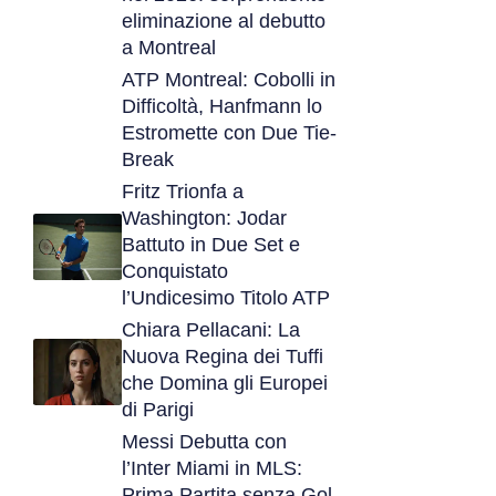
eliminazione al debutto
a Montreal
ATP Montreal: Cobolli in
Difficoltà, Hanfmann lo
Estromette con Due Tie-
Break
Fritz Trionfa a
Washington: Jodar
Battuto in Due Set e
Conquistato
l’Undicesimo Titolo ATP
Chiara Pellacani: La
Nuova Regina dei Tuffi
che Domina gli Europei
di Parigi
Messi Debutta con
l’Inter Miami in MLS:
Prima Partita senza Gol