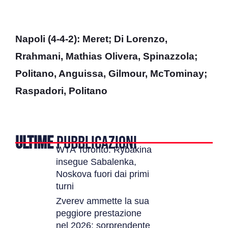
Napoli (4-4-2): Meret; Di Lorenzo,
Rrahmani, Mathias Olivera, Spinazzola;
Politano, Anguissa, Gilmour, McTominay;
Raspadori, Politano
ULTIME
PUBBLICAZIONI
WTA Toronto: Rybakina
insegue Sabalenka,
Noskova fuori dai primi
turni
Zverev ammette la sua
peggiore prestazione
nel 2026: sorprendente