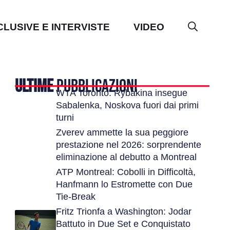
CLUSIVE E INTERVISTE
VIDEO
ULTIME
PUBBLICAZIONI
WTA Toronto: Rybakina insegue
Sabalenka, Noskova fuori dai primi
turni
Zverev ammette la sua peggiore
prestazione nel 2026: sorprendente
eliminazione al debutto a Montreal
ATP Montreal: Cobolli in Difficoltà,
Hanfmann lo Estromette con Due
Tie-Break
Fritz Trionfa a Washington: Jodar
Battuto in Due Set e Conquistato