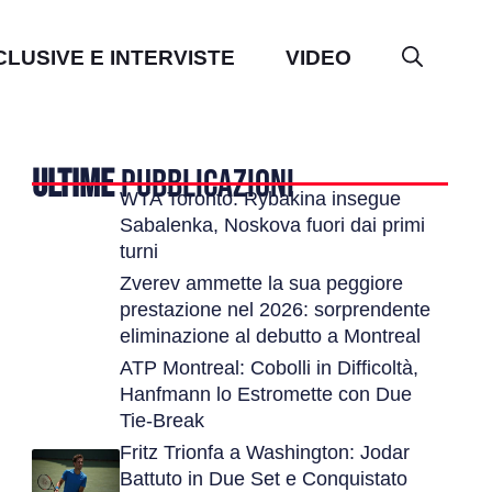
CLUSIVE E INTERVISTE
VIDEO
ULTIME
PUBBLICAZIONI
WTA Toronto: Rybakina insegue
Sabalenka, Noskova fuori dai primi
turni
Zverev ammette la sua peggiore
prestazione nel 2026: sorprendente
eliminazione al debutto a Montreal
ATP Montreal: Cobolli in Difficoltà,
Hanfmann lo Estromette con Due
Tie-Break
Fritz Trionfa a Washington: Jodar
Battuto in Due Set e Conquistato