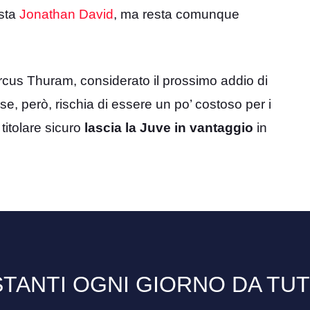
ista
Jonathan David
, ma resta comunque
rcus Thuram, considerato il prossimo addio di
ese, però, rischia di essere un po’ costoso per i
titolare sicuro
lascia la Juve in vantaggio
in
TANTI OGNI GIORNO DA TU