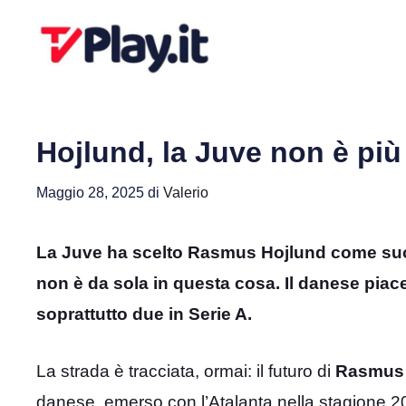
Vai
al
contenuto
Hojlund, la Juve non è più 
Maggio 28, 2025
di
Valerio
La Juve ha scelto Rasmus Hojlund come suo 
non è da sola in questa cosa. Il danese piace i
soprattutto due in Serie A.
La strada è tracciata, ormai: il futuro di
Rasmus H
danese, emerso con l’Atalanta nella stagione 2022