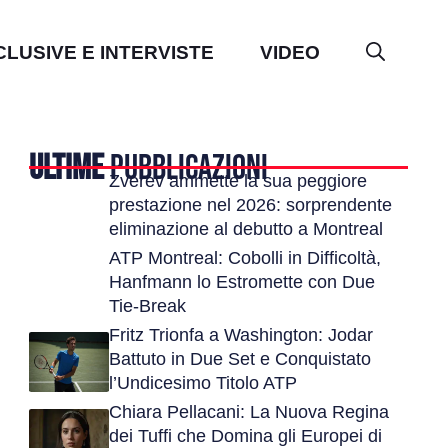
CLUSIVE E INTERVISTE
VIDEO
ULTIME
PUBBLICAZIONI
Zverev ammette la sua peggiore
prestazione nel 2026: sorprendente
eliminazione al debutto a Montreal
ATP Montreal: Cobolli in Difficoltà,
Hanfmann lo Estromette con Due
Tie-Break
Fritz Trionfa a Washington: Jodar
Battuto in Due Set e Conquistato
l’Undicesimo Titolo ATP
Chiara Pellacani: La Nuova Regina
dei Tuffi che Domina gli Europei di