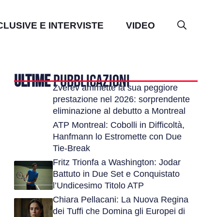
CLUSIVE E INTERVISTE
VIDEO
ULTIME
PUBBLICAZIONI
Zverev ammette la sua peggiore
prestazione nel 2026: sorprendente
eliminazione al debutto a Montreal
ATP Montreal: Cobolli in Difficoltà,
Hanfmann lo Estromette con Due
Tie-Break
Fritz Trionfa a Washington: Jodar
Battuto in Due Set e Conquistato
l’Undicesimo Titolo ATP
Chiara Pellacani: La Nuova Regina
dei Tuffi che Domina gli Europei di