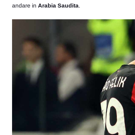
andare in
Arabia Saudita
.