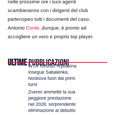
nelle prossime ore i suoi agenti
scambieranno con i dirigenti del club
partenopeo tutti i documenti del caso.
Antonio
Conte
, dunque, è pronto ad
accogliere un vero e proprio top player.
ULTIME
PUBBLICAZIONI
WTA Toronto: Rybakina
insegue Sabalenka,
Noskova fuori dai primi
turni
Zverev ammette la sua
peggiore prestazione
nel 2026: sorprendente
eliminazione al debutto