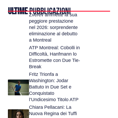
ULTIME
PUBBLICAZIONI
Zverev ammette la sua
peggiore prestazione
nel 2026: sorprendente
eliminazione al debutto
a Montreal
ATP Montreal: Cobolli in
Difficoltà, Hanfmann lo
Estromette con Due Tie-
Break
Fritz Trionfa a
Washington: Jodar
Battuto in Due Set e
Conquistato
l’Undicesimo Titolo ATP
Chiara Pellacani: La
Nuova Regina dei Tuffi