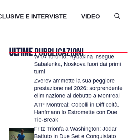
CLUSIVE E INTERVISTE
VIDEO
ULTIME
PUBBLICAZIONI
WTA Toronto: Rybakina insegue
Sabalenka, Noskova fuori dai primi
turni
Zverev ammette la sua peggiore
prestazione nel 2026: sorprendente
eliminazione al debutto a Montreal
ATP Montreal: Cobolli in Difficoltà,
Hanfmann lo Estromette con Due
Tie-Break
Fritz Trionfa a Washington: Jodar
Battuto in Due Set e Conquistato