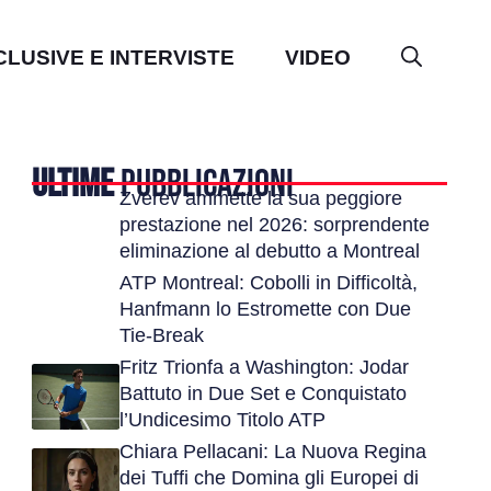
CLUSIVE E INTERVISTE
VIDEO
ULTIME
PUBBLICAZIONI
Zverev ammette la sua peggiore
prestazione nel 2026: sorprendente
eliminazione al debutto a Montreal
ATP Montreal: Cobolli in Difficoltà,
Hanfmann lo Estromette con Due
Tie-Break
Fritz Trionfa a Washington: Jodar
Battuto in Due Set e Conquistato
l’Undicesimo Titolo ATP
Chiara Pellacani: La Nuova Regina
dei Tuffi che Domina gli Europei di