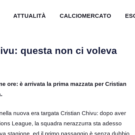
ATTUALITÀ
CALCIOMERCATO
ES
hivu: questa non ci voleva
ime ore: è arrivata la prima mazzata per Cristian
.
nella nuova era targata Cristian Chivu: dopo aver
mpions League, la squadra nerazzurra sta adesso
uova stagione, ed il primo passaggio è senza dubbio