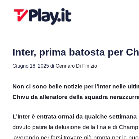
Vai
al
contenuto
Inter, prima batosta per C
Giugno 18, 2025
di
Gennaro Di Finizio
Non ci sono belle notizie per l’Inter nelle ult
Chivu da allenatore della squadra nerazzurra
L’Inter è entrata ormai da qualche settimana
dovuto patire la delusione della finale di Cha
lavorando per farsi trovare già pronta per la n