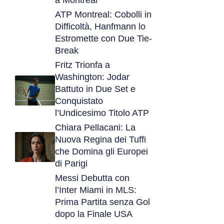
a Montreal
ATP Montreal: Cobolli in
Difficoltà, Hanfmann lo
Estromette con Due Tie-
Break
Fritz Trionfa a
Washington: Jodar
Battuto in Due Set e
Conquistato
l’Undicesimo Titolo ATP
Chiara Pellacani: La
Nuova Regina dei Tuffi
che Domina gli Europei
di Parigi
Messi Debutta con
l’Inter Miami in MLS:
Prima Partita senza Gol
dopo la Finale USA