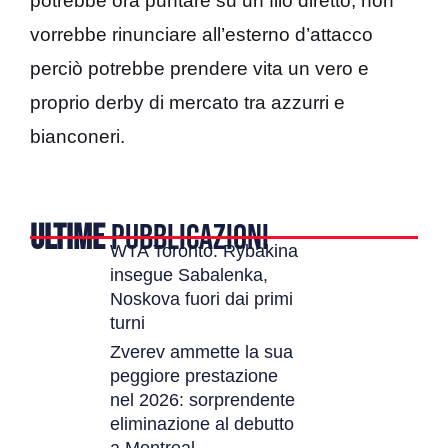
potrebbe ora puntare su un filo diretto, non
vorrebbe rinunciare all’esterno d’attacco
perciò potrebbe prendere vita un vero e
proprio derby di mercato tra azzurri e
bianconeri.
ULTIME
PUBBLICAZIONI
WTA Toronto: Rybakina
insegue Sabalenka,
Noskova fuori dai primi
turni
Zverev ammette la sua
peggiore prestazione
nel 2026: sorprendente
eliminazione al debutto