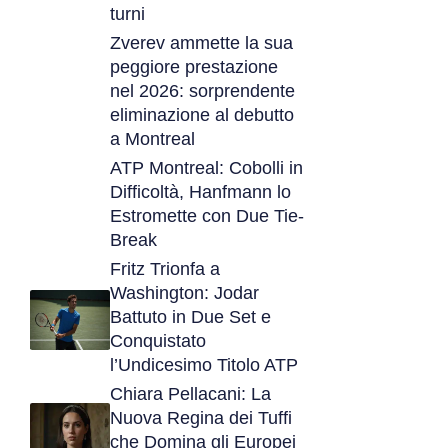
turni
Zverev ammette la sua
peggiore prestazione
nel 2026: sorprendente
eliminazione al debutto
a Montreal
ATP Montreal: Cobolli in
Difficoltà, Hanfmann lo
Estromette con Due Tie-
Break
Fritz Trionfa a
Washington: Jodar
Battuto in Due Set e
Conquistato
l’Undicesimo Titolo ATP
Chiara Pellacani: La
Nuova Regina dei Tuffi
che Domina gli Europei