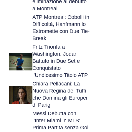
eliminazione al debutto
a Montreal
ATP Montreal: Cobolli in
Difficoltà, Hanfmann lo
Estromette con Due Tie-
Break
Fritz Trionfa a
Washington: Jodar
Battuto in Due Set e
Conquistato
l’Undicesimo Titolo ATP
Chiara Pellacani: La
Nuova Regina dei Tuffi
che Domina gli Europei
di Parigi
Messi Debutta con
l’Inter Miami in MLS:
Prima Partita senza Gol