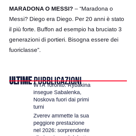
MARADONA O MESSI?
– “Maradona o
Messi? Diego era Diego. Per 20 anni è stato
il più forte. Buffon ad esempio ha bruciato 3
generazioni di portieri. Bisogna essere dei
fuoriclasse”.
ULTIME
PUBBLICAZIONI
WTA Toronto: Rybakina
insegue Sabalenka,
Noskova fuori dai primi
turni
Zverev ammette la sua
peggiore prestazione
nel 2026: sorprendente