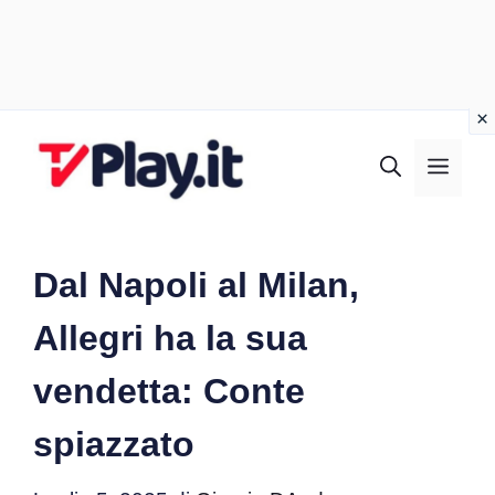
Vai
al
MEN
contenuto
Dal Napoli al Milan,
Allegri ha la sua
vendetta: Conte
spiazzato