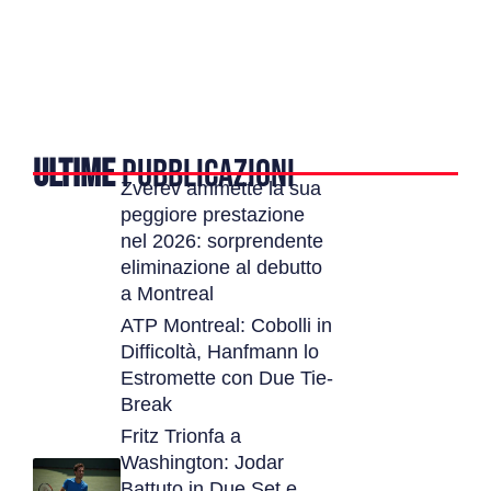
ULTIME
PUBBLICAZIONI
Zverev ammette la sua
peggiore prestazione
nel 2026: sorprendente
eliminazione al debutto
a Montreal
ATP Montreal: Cobolli in
Difficoltà, Hanfmann lo
Estromette con Due Tie-
Break
Fritz Trionfa a
Washington: Jodar
Battuto in Due Set e