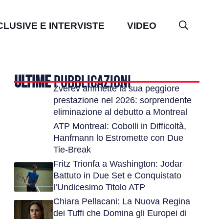
CLUSIVE E INTERVISTE
VIDEO
ULTIME
PUBBLICAZIONI
Zverev ammette la sua peggiore
prestazione nel 2026: sorprendente
eliminazione al debutto a Montreal
ATP Montreal: Cobolli in Difficoltà,
Hanfmann lo Estromette con Due
Tie-Break
Fritz Trionfa a Washington: Jodar
Battuto in Due Set e Conquistato
l’Undicesimo Titolo ATP
Chiara Pellacani: La Nuova Regina
dei Tuffi che Domina gli Europei di