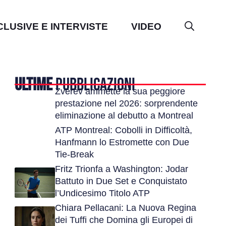
CLUSIVE E INTERVISTE
VIDEO
ULTIME
PUBBLICAZIONI
Zverev ammette la sua peggiore
prestazione nel 2026: sorprendente
eliminazione al debutto a Montreal
ATP Montreal: Cobolli in Difficoltà,
Hanfmann lo Estromette con Due
Tie-Break
Fritz Trionfa a Washington: Jodar
Battuto in Due Set e Conquistato
l’Undicesimo Titolo ATP
Chiara Pellacani: La Nuova Regina
dei Tuffi che Domina gli Europei di