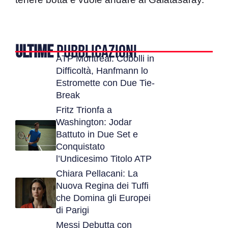
ULTIME
PUBBLICAZIONI
ATP Montreal: Cobolli in
Difficoltà, Hanfmann lo
Estromette con Due Tie-
Break
Fritz Trionfa a
Washington: Jodar
Battuto in Due Set e
Conquistato
l’Undicesimo Titolo ATP
Chiara Pellacani: La
Nuova Regina dei Tuffi
che Domina gli Europei
di Parigi
Messi Debutta con