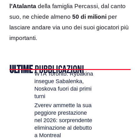
l’Atalanta
della famiglia Percassi, dal canto
suo, ne chiede almeno
50 di milioni
per
lasciare andare via uno dei suoi giocatori più
importanti.
ULTIME
PUBBLICAZIONI
WTA Toronto: Rybakina
insegue Sabalenka,
Noskova fuori dai primi
turni
Zverev ammette la sua
peggiore prestazione
nel 2026: sorprendente
eliminazione al debutto
a Montreal