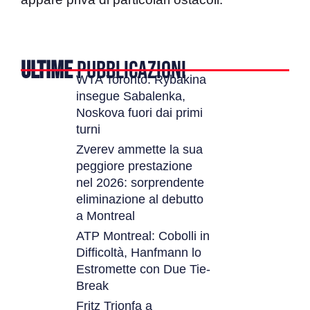
ULTIME
PUBBLICAZIONI
WTA Toronto: Rybakina
insegue Sabalenka,
Noskova fuori dai primi
turni
Zverev ammette la sua
peggiore prestazione
nel 2026: sorprendente
eliminazione al debutto
a Montreal
ATP Montreal: Cobolli in
Difficoltà, Hanfmann lo
Estromette con Due Tie-
Break
Fritz Trionfa a