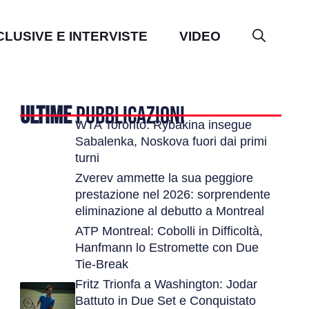
CLUSIVE E INTERVISTE
VIDEO
ULTIME
PUBBLICAZIONI
WTA Toronto: Rybakina insegue
Sabalenka, Noskova fuori dai primi
turni
Zverev ammette la sua peggiore
prestazione nel 2026: sorprendente
eliminazione al debutto a Montreal
ATP Montreal: Cobolli in Difficoltà,
Hanfmann lo Estromette con Due
Tie-Break
Fritz Trionfa a Washington: Jodar
Battuto in Due Set e Conquistato