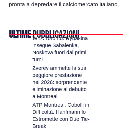
pronta a depredare il calciomercato italiano.
ULTIME
PUBBLICAZIONI
WTA Toronto: Rybakina
insegue Sabalenka,
Noskova fuori dai primi
turni
Zverev ammette la sua
peggiore prestazione
nel 2026: sorprendente
eliminazione al debutto
a Montreal
ATP Montreal: Cobolli in
Difficoltà, Hanfmann lo
Estromette con Due Tie-
Break