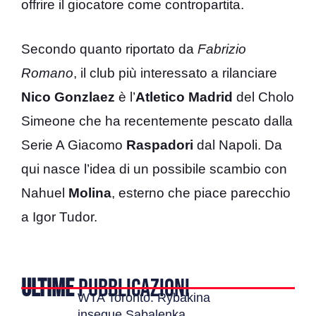
offrire il giocatore come contropartita.
Secondo quanto riportato da
Fabrizio
Romano
, il club più interessato a rilanciare
Nico Gonzlaez
è l’
Atletico Madrid
del Cholo
Simeone che ha recentemente pescato dalla
Serie A Giacomo
Raspadori
dal Napoli. Da
qui nasce l’idea di un possibile scambio con
Nahuel
Molina
, esterno che piace parecchio
a Igor Tudor.
ULTIME
PUBBLICAZIONI
WTA Toronto: Rybakina
insegue Sabalenka,