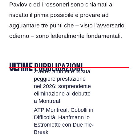
Pavlovic ed i rossoneri sono chiamati al
riscatto il prima possibile e provare ad
agguantare tre punti che – visto l’avversario
odierno – sono letteralmente fondamentali.
ULTIME
PUBBLICAZIONI
Zverev ammette la sua
peggiore prestazione
nel 2026: sorprendente
eliminazione al debutto
a Montreal
ATP Montreal: Cobolli in
Difficoltà, Hanfmann lo
Estromette con Due Tie-
Break