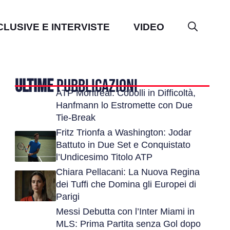
CLUSIVE E INTERVISTE
VIDEO
ULTIME
PUBBLICAZIONI
ATP Montreal: Cobolli in Difficoltà,
Hanfmann lo Estromette con Due
Tie-Break
Fritz Trionfa a Washington: Jodar
Battuto in Due Set e Conquistato
l’Undicesimo Titolo ATP
Chiara Pellacani: La Nuova Regina
dei Tuffi che Domina gli Europei di
Parigi
Messi Debutta con l’Inter Miami in
MLS: Prima Partita senza Gol dopo