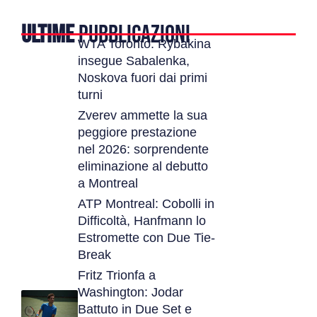
ULTIME
PUBBLICAZIONI
WTA Toronto: Rybakina
insegue Sabalenka,
Noskova fuori dai primi
turni
Zverev ammette la sua
peggiore prestazione
nel 2026: sorprendente
eliminazione al debutto
a Montreal
ATP Montreal: Cobolli in
Difficoltà, Hanfmann lo
Estromette con Due Tie-
Break
Fritz Trionfa a
Washington: Jodar
Battuto in Due Set e