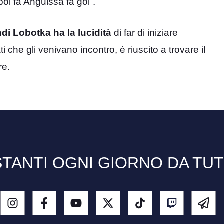
oi fa Anguissa fa gol”.
di Lobotka ha la lucidità
di far di iniziare
 che gli venivano incontro, è riuscito a trovare il
re.
TANTI OGNI GIORNO DA TU