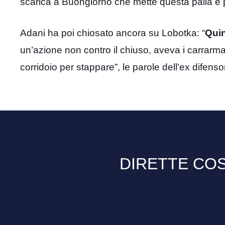
scarica a Buongiorno che mette questa palla e p
Adani ha poi chiosato ancora su Lobotka: “
Quin
un’azione non contro il chiuso, aveva i carrarmati
corridoio per stappare”, le parole dell’ex difenso
DIRETTE COS