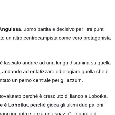
Anguissa
, uomo partita e decisivo per i tre punti
ato un altro centrocampista come vero protagonista
 si è lasciato andare ad una lunga disamina su quella
ari, andando ad enfatizzare ed elogiare quella che è
tato un perno centrale per gli azzurri.
ttovalutato perché è cresciuto di fianco a Lobotka.
he è Lobotka
, perché gioca gli ultimi due palloni
vano incontro senza uno spazio”, le parole di