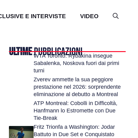
CLUSIVE E INTERVISTE
VIDEO
ULTIME
PUBBLICAZIONI
WTA Toronto: Rybakina insegue
Sabalenka, Noskova fuori dai primi
turni
Zverev ammette la sua peggiore
prestazione nel 2026: sorprendente
eliminazione al debutto a Montreal
ATP Montreal: Cobolli in Difficoltà,
Hanfmann lo Estromette con Due
Tie-Break
Fritz Trionfa a Washington: Jodar
Battuto in Due Set e Conquistato