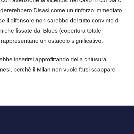
con attenzione la vicenda: nel caso in cui Marc
idererebbero Disasi come un rinforzo immediato.
se il difensore non sarebbe del tutto convinto di
omiche fissate dai Blues (copertura totale
to) rappresentano un ostacolo significativo.
ebbe inserirsi approfittando della chiusura
mesi, perchè il Milan non vuole farsi scappare