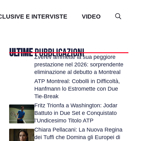
CLUSIVE E INTERVISTE
VIDEO
ULTIME
PUBBLICAZIONI
Zverev ammette la sua peggiore
prestazione nel 2026: sorprendente
eliminazione al debutto a Montreal
ATP Montreal: Cobolli in Difficoltà,
Hanfmann lo Estromette con Due
Tie-Break
Fritz Trionfa a Washington: Jodar
Battuto in Due Set e Conquistato
l’Undicesimo Titolo ATP
Chiara Pellacani: La Nuova Regina
dei Tuffi che Domina gli Europei di