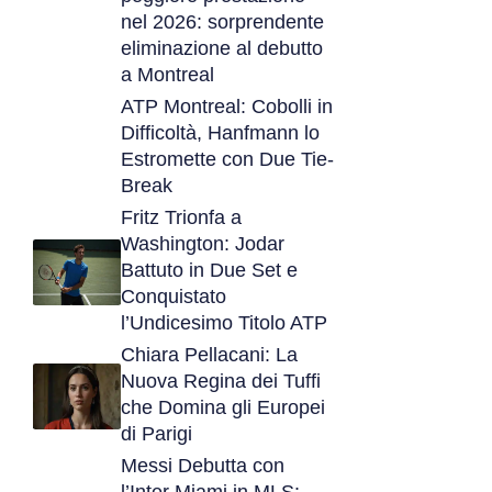
nel 2026: sorprendente
eliminazione al debutto
a Montreal
ATP Montreal: Cobolli in
Difficoltà, Hanfmann lo
Estromette con Due Tie-
Break
Fritz Trionfa a
Washington: Jodar
Battuto in Due Set e
Conquistato
l’Undicesimo Titolo ATP
Chiara Pellacani: La
Nuova Regina dei Tuffi
che Domina gli Europei
di Parigi
Messi Debutta con
l’Inter Miami in MLS: