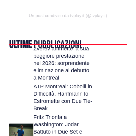
Un post condiviso da tvplay.it (@tvplay.it)
ULTIME
PUBBLICAZIONI
Zverev ammette la sua
peggiore prestazione
nel 2026: sorprendente
eliminazione al debutto
a Montreal
ATP Montreal: Cobolli in
Difficoltà, Hanfmann lo
Estromette con Due Tie-
Break
Fritz Trionfa a
Washington: Jodar
Battuto in Due Set e