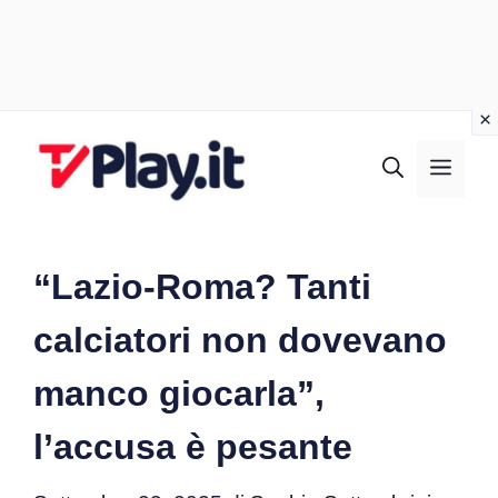
Vai
al
MEN
contenuto
“Lazio-Roma? Tanti
calciatori non dovevano
manco giocarla”,
l’accusa è pesante