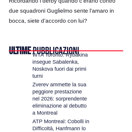
Ricordando i derby quando c’erano contro
due squadroni Guglielmo sente l’amaro in
bocca, siete d’accordo con lui?
ULTIME
PUBBLICAZIONI
WTA Toronto: Rybakina
insegue Sabalenka,
Noskova fuori dai primi
turni
Zverev ammette la sua
peggiore prestazione
nel 2026: sorprendente
eliminazione al debutto
a Montreal
ATP Montreal: Cobolli in
Difficoltà, Hanfmann lo