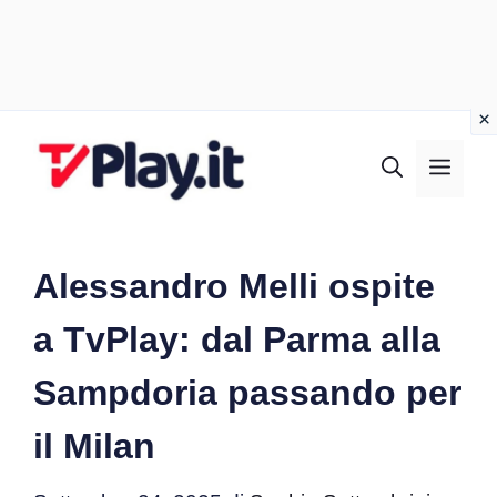
Vai
al
MEN
contenuto
Alessandro Melli ospite
a TvPlay: dal Parma alla
Sampdoria passando per
il Milan