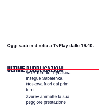
Oggi sarà in diretta a TvPlay dalle 19.40.
ULTIME
PUBBLICAZIONI
WTA Toronto: Rybakina
insegue Sabalenka,
Noskova fuori dai primi
turni
Zverev ammette la sua
peggiore prestazione