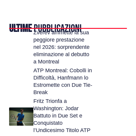
ULTIME
PUBBLICAZIONI
Zverev ammette la sua
peggiore prestazione
nel 2026: sorprendente
eliminazione al debutto
a Montreal
ATP Montreal: Cobolli in
Difficoltà, Hanfmann lo
Estromette con Due Tie-
Break
Fritz Trionfa a
Washington: Jodar
Battuto in Due Set e
Conquistato
l’Undicesimo Titolo ATP