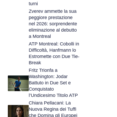
turni
Zverev ammette la sua
peggiore prestazione
nel 2026: sorprendente
eliminazione al debutto
a Montreal
ATP Montreal: Cobolli in
Difficoltà, Hanfmann lo
Estromette con Due Tie-
Break
Fritz Trionfa a
Washington: Jodar
Battuto in Due Set e
Conquistato
l’Undicesimo Titolo ATP
Chiara Pellacani: La
Nuova Regina dei Tuffi
che Domina gli Europei