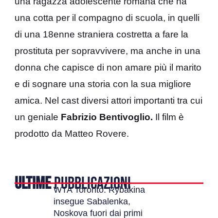
una ragazza adolescente romana che ha
una cotta per il compagno di scuola, in quelli
di una 18enne straniera costretta a fare la
prostituta per sopravvivere, ma anche in una
donna che capisce di non amare più il marito
e di sognare una storia con la sua migliore
amica. Nel cast diversi attori importanti tra cui
un geniale
Fabrizio Bentivoglio.
Il film è
prodotto da Matteo Rovere.
ULTIME
PUBBLICAZIONI
WTA Toronto: Rybakina
insegue Sabalenka,
Noskova fuori dai primi