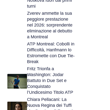
Noskova fuori dai primi
turni
Zverev ammette la sua
peggiore prestazione
nel 2026: sorprendente
eliminazione al debutto
a Montreal
ATP Montreal: Cobolli in
Difficoltà, Hanfmann lo
Estromette con Due Tie-
Break
Fritz Trionfa a
Washington: Jodar
Battuto in Due Set e
Conquistato
l’Undicesimo Titolo ATP
Chiara Pellacani: La
Nuova Regina dei Tuffi