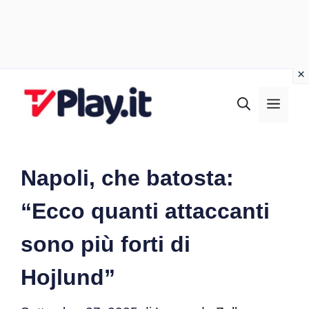
Vai
al
MEN
contenuto
Napoli, che batosta:
“Ecco quanti attaccanti
sono più forti di
Hojlund”