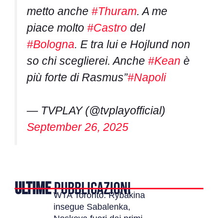
metto anche
#Thuram
. A me
piace molto
#Castro
del
#Bologna
. E tra lui e Hojlund non
so chi sceglierei. Anche
#Kean
è
più forte di Rasmus”
#Napoli
— TVPLAY (@tvplayofficial)
September 26, 2025
ULTIME
PUBBLICAZIONI
WTA Toronto: Rybakina
insegue Sabalenka,