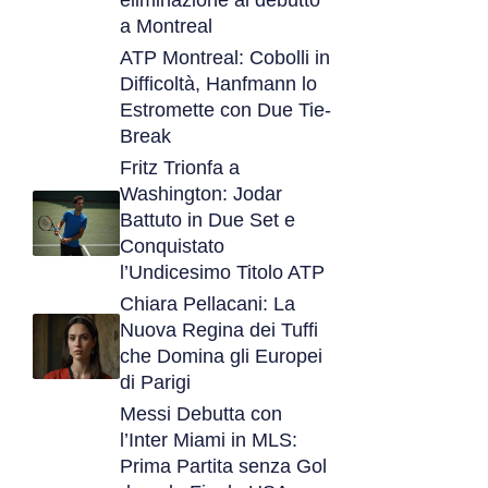
eliminazione al debutto
a Montreal
ATP Montreal: Cobolli in
Difficoltà, Hanfmann lo
Estromette con Due Tie-
Break
Fritz Trionfa a
Washington: Jodar
Battuto in Due Set e
Conquistato
l’Undicesimo Titolo ATP
Chiara Pellacani: La
Nuova Regina dei Tuffi
che Domina gli Europei
di Parigi
Messi Debutta con
l’Inter Miami in MLS:
Prima Partita senza Gol