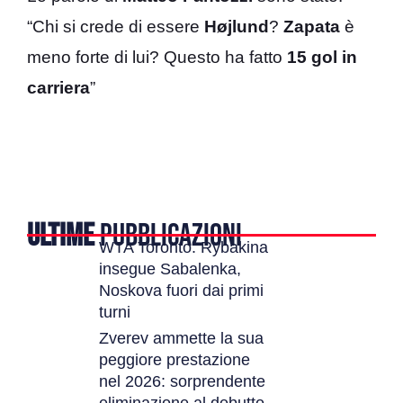
“Chi si crede di essere
Højlund
?
Zapata
è
meno forte di lui? Questo ha fatto
15 gol in
carriera
”
ULTIME
PUBBLICAZIONI
WTA Toronto: Rybakina
insegue Sabalenka,
Noskova fuori dai primi
turni
Zverev ammette la sua
peggiore prestazione
nel 2026: sorprendente