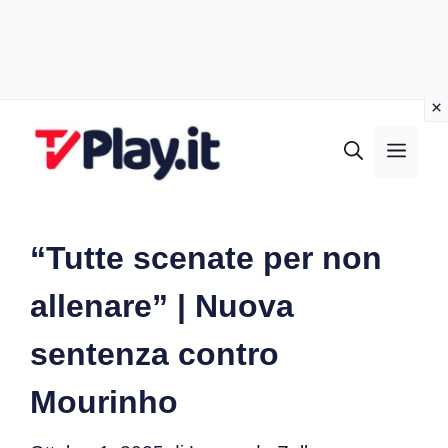
Vai
al
MEN
contenuto
“Tutte scenate per non
allenare” | Nuova
sentenza contro
Mourinho