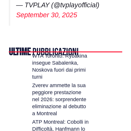
— TVPLAY (@tvplayofficial)
September 30, 2025
ULTIME
PUBBLICAZIONI
WTA Toronto: Rybakina
insegue Sabalenka,
Noskova fuori dai primi
turni
Zverev ammette la sua
peggiore prestazione
nel 2026: sorprendente
eliminazione al debutto
a Montreal
ATP Montreal: Cobolli in
Difficoltà, Hanfmann lo