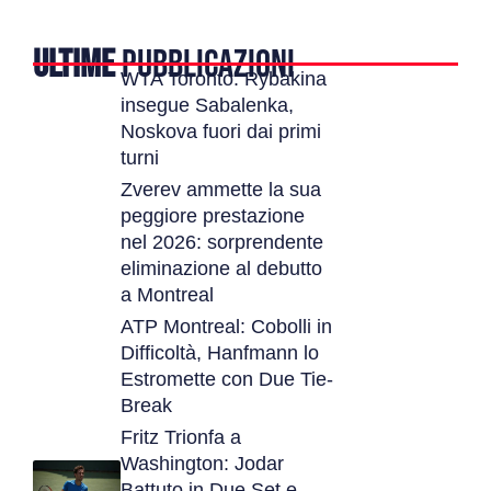
ULTIME
PUBBLICAZIONI
WTA Toronto: Rybakina
insegue Sabalenka,
Noskova fuori dai primi
turni
Zverev ammette la sua
peggiore prestazione
nel 2026: sorprendente
eliminazione al debutto
a Montreal
ATP Montreal: Cobolli in
Difficoltà, Hanfmann lo
Estromette con Due Tie-
Break
Fritz Trionfa a
Washington: Jodar
Battuto in Due Set e