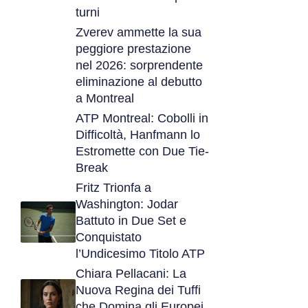
turni
Zverev ammette la sua
peggiore prestazione
nel 2026: sorprendente
eliminazione al debutto
a Montreal
ATP Montreal: Cobolli in
Difficoltà, Hanfmann lo
Estromette con Due Tie-
Break
Fritz Trionfa a
Washington: Jodar
Battuto in Due Set e
Conquistato
l’Undicesimo Titolo ATP
Chiara Pellacani: La
Nuova Regina dei Tuffi
che Domina gli Europei