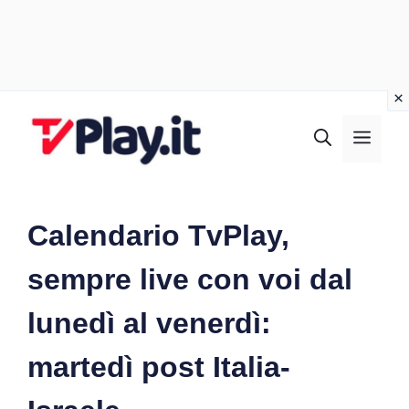
Vai
al
MEN
contenuto
Calendario TvPlay,
sempre live con voi dal
lunedì al venerdì:
martedì post Italia-