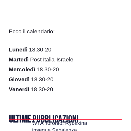
Ecco il calendario:
Lunedì
18.30-20
Martedì
Post Italia-Israele
Mercoledì
18.30-20
Giovedì
18.30-20
Venerdì
18.30-20
ULTIME
PUBBLICAZIONI
WTA Toronto: Rybakina
insegue Sabalenka,