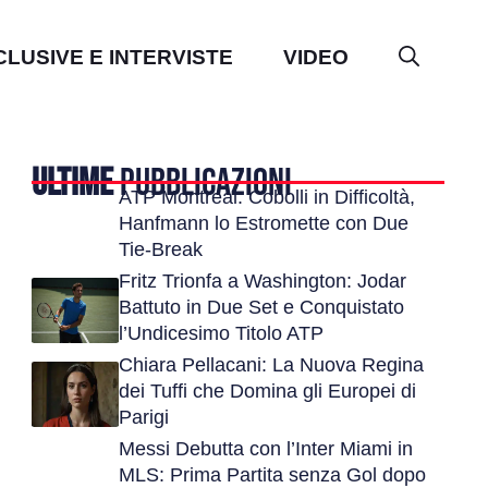
CLUSIVE E INTERVISTE
VIDEO
ULTIME
PUBBLICAZIONI
ATP Montreal: Cobolli in Difficoltà,
Hanfmann lo Estromette con Due
Tie-Break
Fritz Trionfa a Washington: Jodar
Battuto in Due Set e Conquistato
l’Undicesimo Titolo ATP
Chiara Pellacani: La Nuova Regina
dei Tuffi che Domina gli Europei di
Parigi
Messi Debutta con l’Inter Miami in
MLS: Prima Partita senza Gol dopo