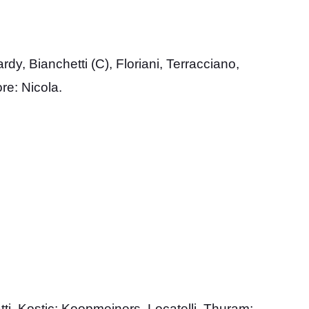
rdy, Bianchetti (C), Floriani, Terracciano,
re: Nicola.
tti, Kostic; Koopmeiners, Locatelli, Thuram;