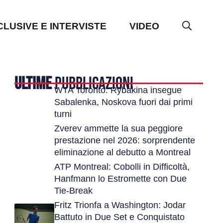
CLUSIVE E INTERVISTE
VIDEO
ULTIME
PUBBLICAZIONI
WTA Toronto: Rybakina insegue
Sabalenka, Noskova fuori dai primi
turni
Zverev ammette la sua peggiore
prestazione nel 2026: sorprendente
eliminazione al debutto a Montreal
ATP Montreal: Cobolli in Difficoltà,
Hanfmann lo Estromette con Due
Tie-Break
Fritz Trionfa a Washington: Jodar
Battuto in Due Set e Conquistato