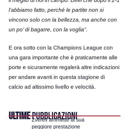
il meglio di noi in campo. Direi che dopo il 2-1
l’abbiamo fatto, perché le partite non si
vincono solo con la bellezza, ma anche con
un po’ di bagarre, con la voglia”
.
E ora sotto con la Champions League con
una gara importante che è praticamente alle
porte e sicuramente regalerà altre indicazioni
per andare avanti in questa stagione di
calcio ad altissimo livello e velocità.
ULTIME
PUBBLICAZIONI
Zverev ammette la sua
peggiore prestazione