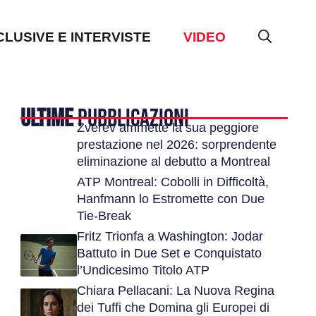
CLUSIVE E INTERVISTE
VIDEO
ULTIME
PUBBLICAZIONI
Zverev ammette la sua peggiore
prestazione nel 2026: sorprendente
eliminazione al debutto a Montreal
ATP Montreal: Cobolli in Difficoltà,
Hanfmann lo Estromette con Due
Tie-Break
Fritz Trionfa a Washington: Jodar
Battuto in Due Set e Conquistato
l’Undicesimo Titolo ATP
Chiara Pellacani: La Nuova Regina
dei Tuffi che Domina gli Europei di