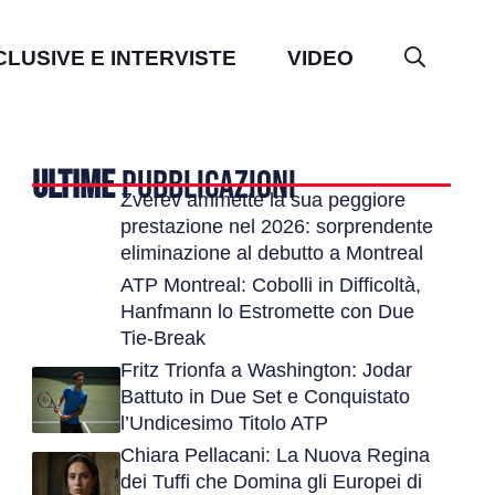
CLUSIVE E INTERVISTE
VIDEO
ULTIME
PUBBLICAZIONI
Zverev ammette la sua peggiore
prestazione nel 2026: sorprendente
eliminazione al debutto a Montreal
ATP Montreal: Cobolli in Difficoltà,
Hanfmann lo Estromette con Due
Tie-Break
Fritz Trionfa a Washington: Jodar
Battuto in Due Set e Conquistato
l’Undicesimo Titolo ATP
Chiara Pellacani: La Nuova Regina
dei Tuffi che Domina gli Europei di