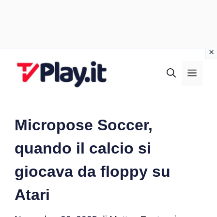
Vai
al
MEN
contenuto
Micropose Soccer,
quando il calcio si
giocava da floppy su
Atari