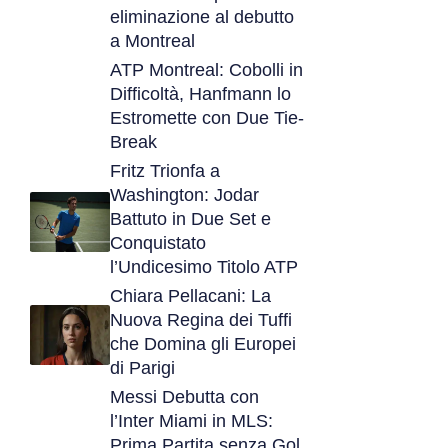
eliminazione al debutto
a Montreal
ATP Montreal: Cobolli in
Difficoltà, Hanfmann lo
Estromette con Due Tie-
Break
Fritz Trionfa a
Washington: Jodar
Battuto in Due Set e
Conquistato
l’Undicesimo Titolo ATP
Chiara Pellacani: La
Nuova Regina dei Tuffi
che Domina gli Europei
di Parigi
Messi Debutta con
l’Inter Miami in MLS:
Prima Partita senza Gol