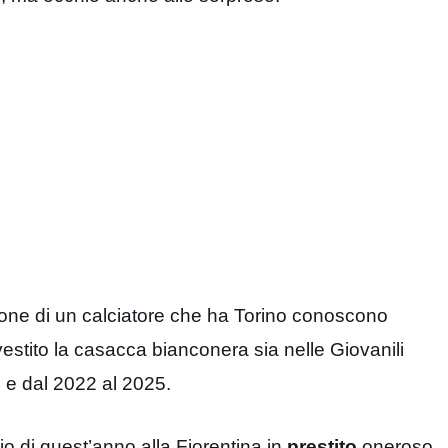
zione di un calciatore che ha Torino conoscono
vestito la casacca bianconera sia nelle Giovanili
 e dal 2022 al 2025.
o di quest’anno alla Fiorentina in
prestito
oneroso