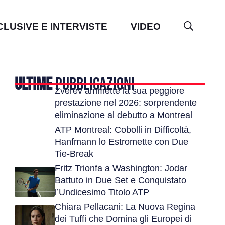
CLUSIVE E INTERVISTE
VIDEO
ULTIME
PUBBLICAZIONI
Zverev ammette la sua peggiore
prestazione nel 2026: sorprendente
eliminazione al debutto a Montreal
ATP Montreal: Cobolli in Difficoltà,
Hanfmann lo Estromette con Due
Tie-Break
Fritz Trionfa a Washington: Jodar
Battuto in Due Set e Conquistato
l’Undicesimo Titolo ATP
Chiara Pellacani: La Nuova Regina
dei Tuffi che Domina gli Europei di