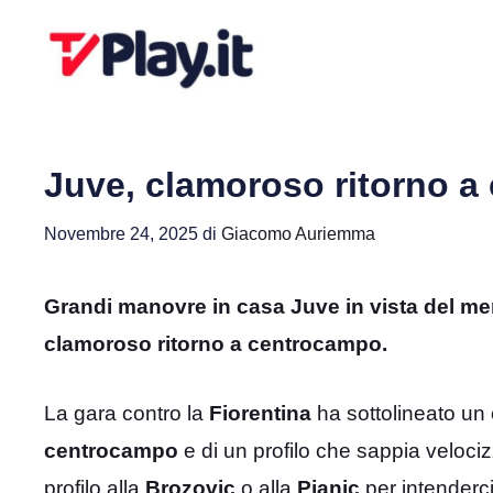
Vai
al
contenuto
Juve, clamoroso ritorno a
Novembre 24, 2025
di
Giacomo Auriemma
Grandi manovre in casa Juve in vista del me
clamoroso ritorno a centrocampo.
La gara contro la
Fiorentina
ha sottolineato un 
centrocampo
e di un profilo che sappia veloci
profilo alla
Brozovic
o alla
Pjanic
per intenderc