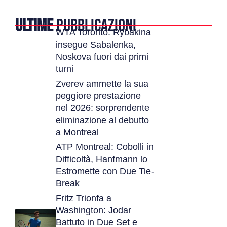
ULTIME
PUBBLICAZIONI
WTA Toronto: Rybakina
insegue Sabalenka,
Noskova fuori dai primi
turni
Zverev ammette la sua
peggiore prestazione
nel 2026: sorprendente
eliminazione al debutto
a Montreal
ATP Montreal: Cobolli in
Difficoltà, Hanfmann lo
Estromette con Due Tie-
Break
Fritz Trionfa a
Washington: Jodar
Battuto in Due Set e