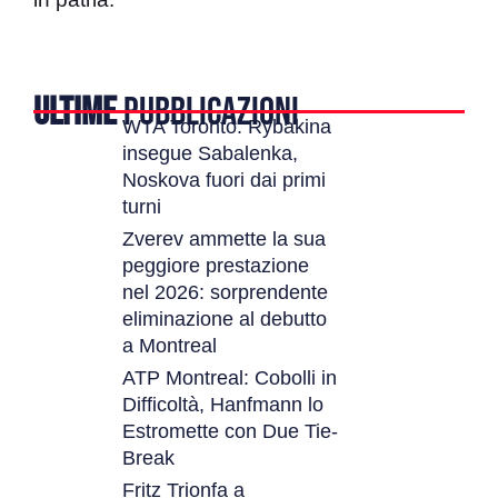
ULTIME
PUBBLICAZIONI
WTA Toronto: Rybakina
insegue Sabalenka,
Noskova fuori dai primi
turni
Zverev ammette la sua
peggiore prestazione
nel 2026: sorprendente
eliminazione al debutto
a Montreal
ATP Montreal: Cobolli in
Difficoltà, Hanfmann lo
Estromette con Due Tie-
Break
Fritz Trionfa a