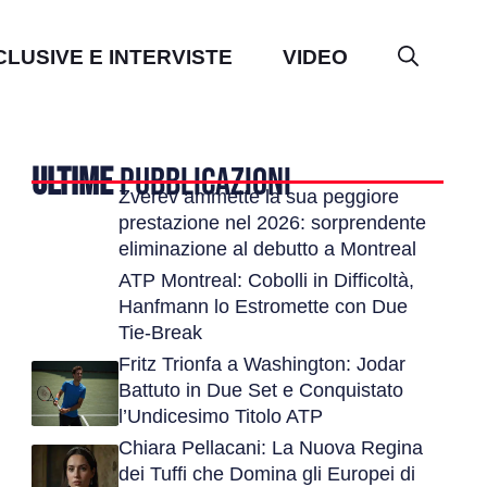
CLUSIVE E INTERVISTE
VIDEO
ULTIME
PUBBLICAZIONI
Zverev ammette la sua peggiore
prestazione nel 2026: sorprendente
eliminazione al debutto a Montreal
ATP Montreal: Cobolli in Difficoltà,
Hanfmann lo Estromette con Due
Tie-Break
Fritz Trionfa a Washington: Jodar
Battuto in Due Set e Conquistato
l’Undicesimo Titolo ATP
Chiara Pellacani: La Nuova Regina
dei Tuffi che Domina gli Europei di