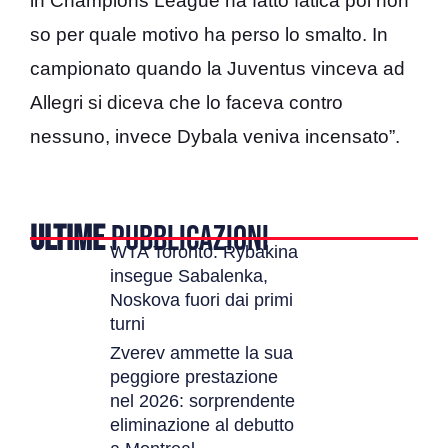
in Champions League ha fatto fatica poi non
so per quale motivo ha perso lo smalto. In
campionato quando la Juventus vinceva ad
Allegri si diceva che lo faceva contro
nessuno, invece Dybala veniva incensato”.
ULTIME
PUBBLICAZIONI
WTA Toronto: Rybakina
insegue Sabalenka,
Noskova fuori dai primi
turni
Zverev ammette la sua
peggiore prestazione
nel 2026: sorprendente
eliminazione al debutto