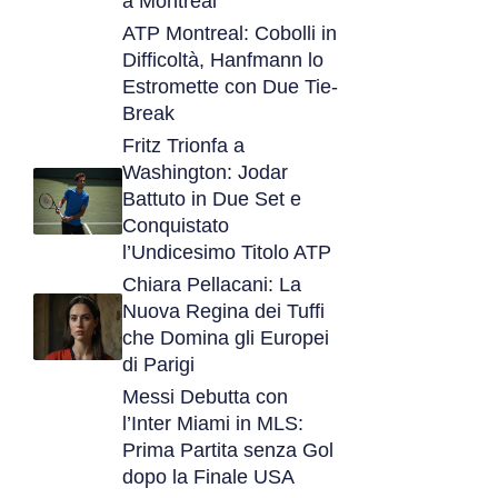
a Montreal
ATP Montreal: Cobolli in
Difficoltà, Hanfmann lo
Estromette con Due Tie-
Break
Fritz Trionfa a
Washington: Jodar
Battuto in Due Set e
Conquistato
l’Undicesimo Titolo ATP
Chiara Pellacani: La
Nuova Regina dei Tuffi
che Domina gli Europei
di Parigi
Messi Debutta con
l’Inter Miami in MLS:
Prima Partita senza Gol
dopo la Finale USA